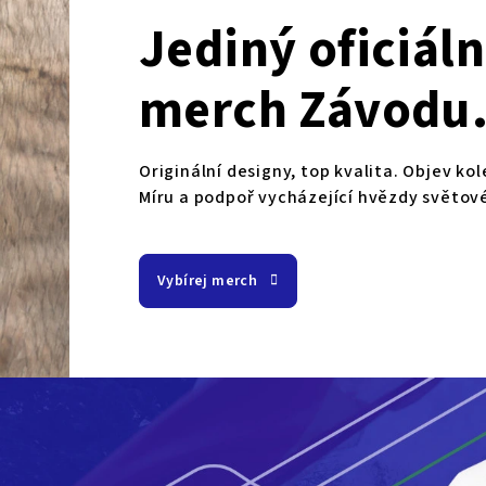
Jediný oficiáln
merch Závodu
Míru je tu!
Originální designy, top kvalita. Objev ko
Míru a podpoř vycházející hvězdy světové 
Vybírej merch