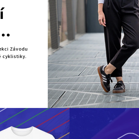
í
lekci Závodu
cyklistiky.