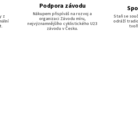
Podpora závodu
Spo
Nákupem přispíváš na rozvoj a
y z
Staň se souč
organizaci Závodu míru,
mální
odráží tradi
nejvýznamnějšího cyklistického U23
t.
tvoř
závodu v Česku.